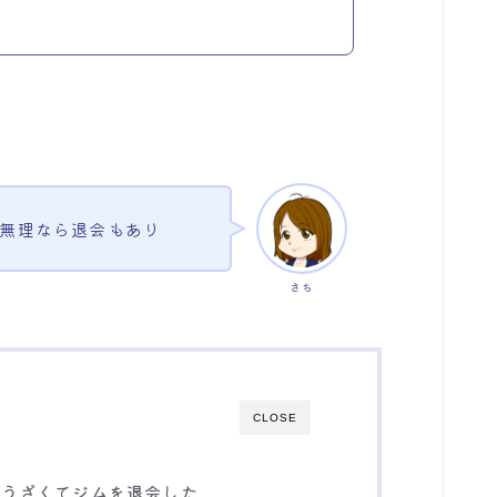
無理なら退会もあり
さち
CLOSE
がうざくてジムを退会した