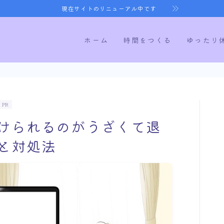
現在サイトのリニューアル中です
ホーム
時間をつくる
ゆったり
ホーム
PR
けられるのがうざくて退
時間をつくる
と対処法
ゆったり休む
健康になる
寝室づくり