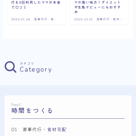
行を3回利用したママが本音
マの強い味方！ダイエット
で口コミ
や生魚デビューにもおすす
め
2024.01.24
家事代行・食材
2023.10.16
家事代行・食材宅
宅配
配
カテゴリ
Category
Step1
時間をつくる
01 家事代行
・食材宅配