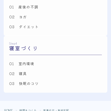
01 産後の不調
02 ヨガ
03 ダイエット
Step4
寝室づくり
01 室内環境
02 寝具
03 快眠のコツ
Follow Me
HOME
時間をつくる
家事代行・食材宅配
＞
＞