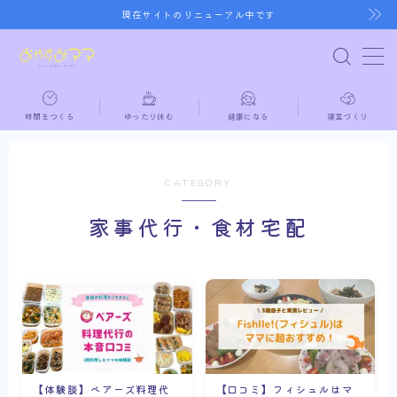
現在サイトのリニューアル中です
MENU
時間をつくる
ゆったり休む
健康になる
寝室づくり
ホーム
時間をつくる
CATEGORY
家事代行・食材宅配
ゆったり休む
健康になる
寝室づくり
【体験談】ベアーズ料理代
【口コミ】フィシュルはマ