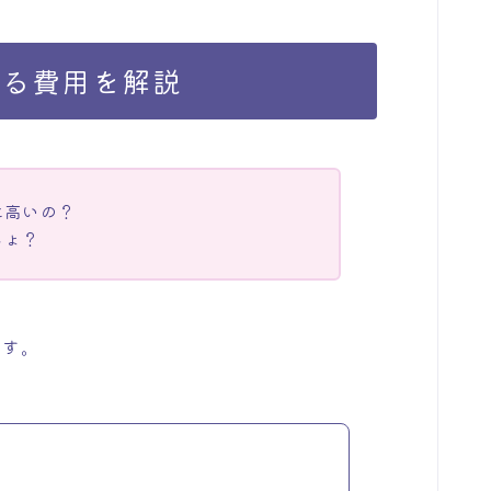
かる費用を解説
に高いの？
しょ？
です。