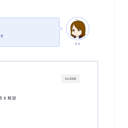
す
さち
CLOSE
用を解説