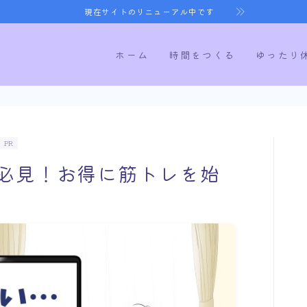
現在サイトのリニューアル中です
ホーム
時間をつくる
ゆったり
ホーム
PR
必見！お得に筋トレを始
時間をつくる
ゆったり休む
健康になる
寝室づくり