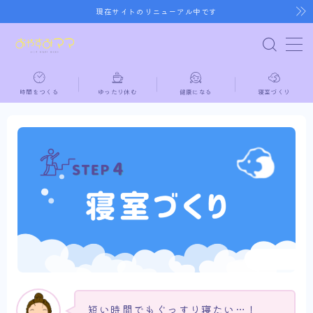
現在サイトのリニューアル中です
MENU
時間をつくる
ゆったり休む
健康になる
寝室づくり
ホーム
時間をつくる
ゆったり休む
健康になる
寝室づくり
短い時間でもぐっすり寝たい…！