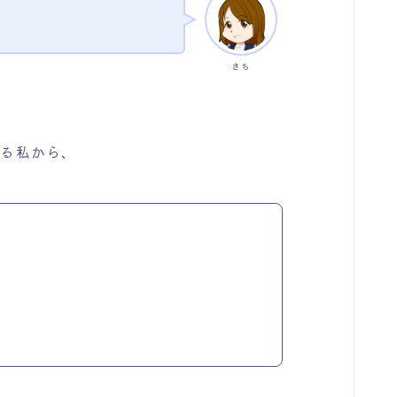
さち
いる私から、
い