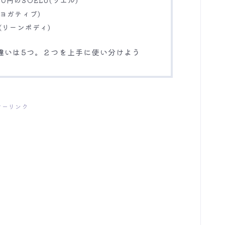
(ヨガティブ)
Y(リーンボディ)
の違いは5つ。２つを上手に使い分けよう
サーリンク