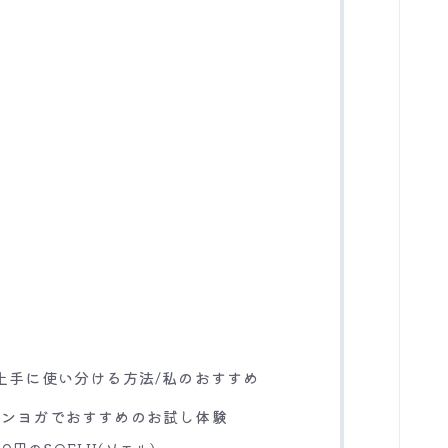
人
を上手に使い分ける方法/私のおすすめ
ラインヨガでおすすめのお試し体験
0円のSOELU(ソエル)