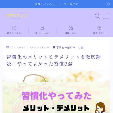
現在サイトのリニューアル中です
MENU
時間をつくる
ゆったり休む
健康になる
寝室づくり
ホーム
2021.08.15
2022.12.08
習慣化の始め方
PR
時間をつくる
習慣化のメリットとデメリットを徹底解
説！やってよかった習慣3選
ゆったり休む
健康になる
寝室づくり