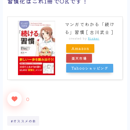
習慣化はこれ1冊でOKです！
マンガでわかる「続け
る」習慣 [ 古川武士 ]
created by
Rinker
Amazon
楽天市場
Yahooショッピング
0
#オススメの本