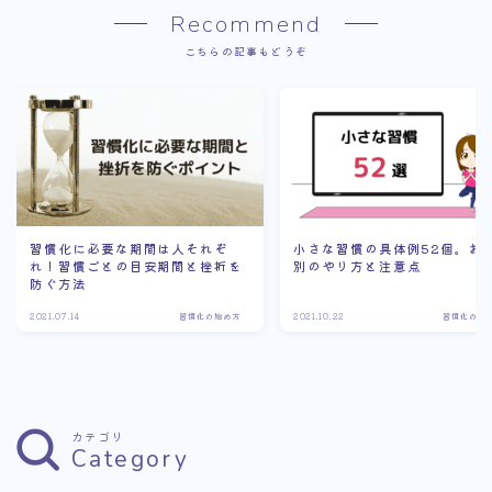
Recommend
こちらの記事もどうぞ
習慣化に必要な期間は人それぞ
小さな習慣の具体例52個。お
れ！習慣ごとの目安期間と挫折を
別のやり方と注意点
防ぐ方法
2021.07.14
習慣化の始め方
2021.10.22
習慣化の始
カテゴリ
Category