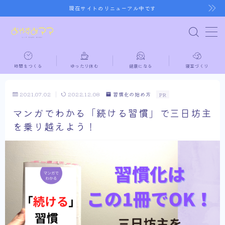
現在サイトのリニューアル中です
MENU
時間をつくる
ゆったり休む
健康になる
寝室づくり
ホーム
2021.07.02
2022.12.08
習慣化の始め方
PR
時間をつくる
マンガでわかる「続ける習慣」で三日坊主
を乗り越えよう！
ゆったり休む
健康になる
寝室づくり