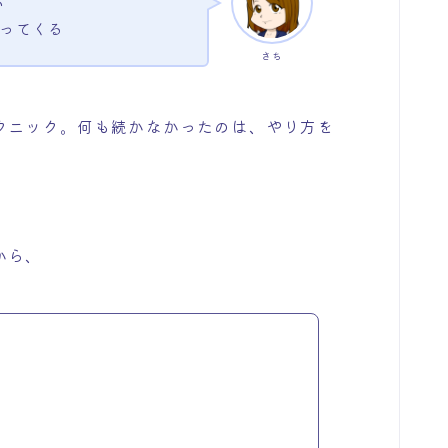
い
ってくる
さち
クニック。何も続かなかったのは、やり方を
から、