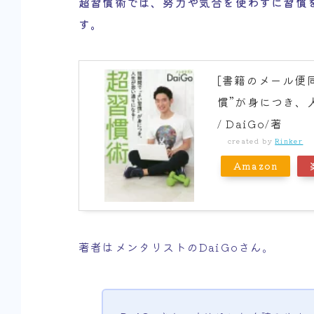
超習慣術では、努力や気合を使わずに習慣
す。
[書籍のメール便同
慣”が身につき、人
/ DaiGo/著
created by
Rinker
Amazon
著者はメンタリストのDaiGoさん。