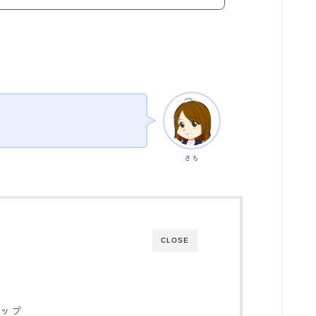
さち
CLOSE
テップ