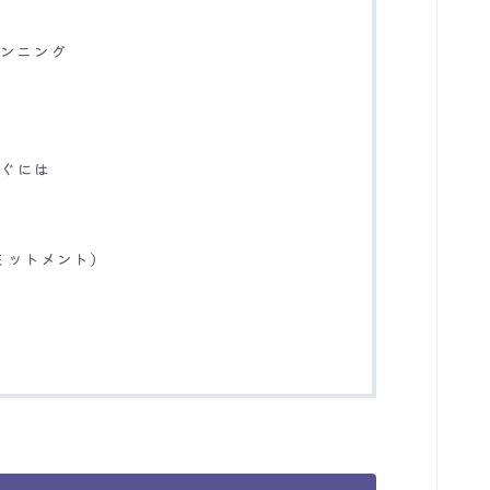
ア
ランニング
防ぐには
ミットメント)