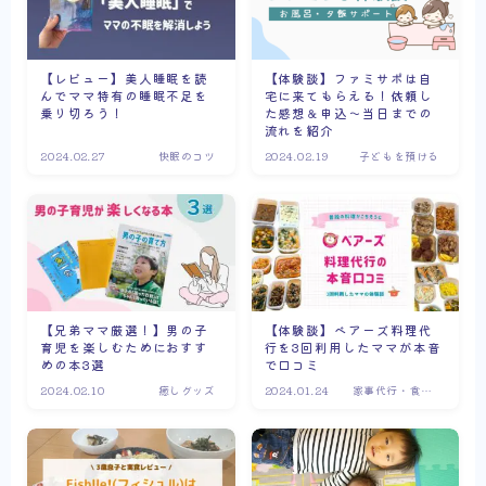
【レビュー】美人睡眠を読
【体験談】ファミサポは自
んでママ特有の睡眠不足を
宅に来てもらえる！依頼し
乗り切ろう！
た感想＆申込～当日までの
流れを紹介
2024.02.27
快眠のコツ
2024.02.19
子どもを預ける
【兄弟ママ厳選！】男の子
【体験談】ベアーズ料理代
育児を楽しむためにおすす
行を3回利用したママが本音
めの本3選
で口コミ
2024.02.10
癒しグッズ
2024.01.24
家事代行・食材
宅配