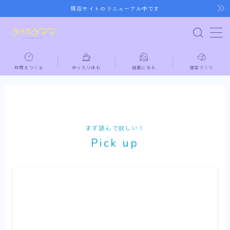
現在サイトのリニューアル中です
MENU
時間をつくる
ゆったり休む
健康になる
寝室づくり
ホーム
時間をつくる
ゆったり休む
まず読んで欲しい！
Pick up
健康になる
寝室づくり