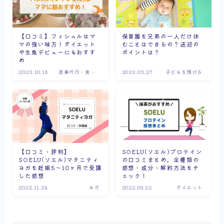
【口コミ】フィシュルはマ
保育園を兄弟の一人だけ休
マの強い味方！ダイエット
むことはできるの？送迎の
や生魚デビューにもおすす
ポイントは？
め
2023.10.16
家事代行・食材
2023.05.27
子どもを預ける
宅配
【口コミ・評判】
SOELU(ソエル)プロテイン
SOELU(ソエル)マタニティ
の口コミまとめ。全種類の
ヨガを妊娠5～10ヶ月で受講
感想・成分・解約方法をチ
した感想
ェック！
2022.11.24
ヨガ
2022.09.22
ダイエット