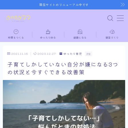
現在サイトのリニューアル中です
MENU
時間をつくる
ゆったり休む
健康になる
寝室づくり
ホーム
2021.11.16
2023.12.27
ゆったり育児
PR
時間をつくる
子育てしかしていない自分が嫌になる3つ
の状況と今すぐできる改善策
ゆったり休む
健康になる
寝室づくり