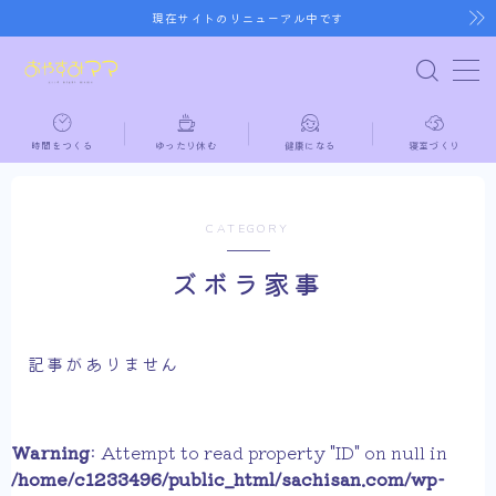
現在サイトのリニューアル中です
MENU
時間をつくる
ゆったり休む
健康になる
寝室づくり
ホーム
時間をつくる
CATEGORY
ズボラ家事
ゆったり休む
健康になる
記事がありません
寝室づくり
Warning
: Attempt to read property "ID" on null in
/home/c1233496/public_html/sachisan.com/wp-