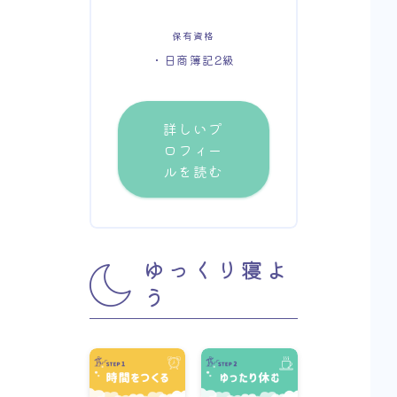
保有資格
・日商簿記2級
詳しいプ
ロフィー
ルを読む
ゆっくり寝よ
う