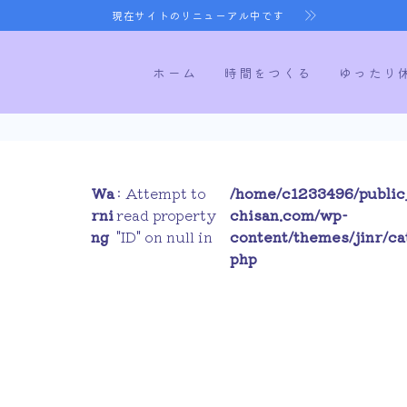
現在サイトのリニューアル中です
ホーム
時間をつくる
ゆったり
ホーム
Wa
: Attempt to
/home/c1233496/public
rni
read property
chisan.com/wp-
時間をつくる
ng
"ID" on null in
content/themes/jinr/ca
php
ゆったり休む
健康になる
寝室づくり