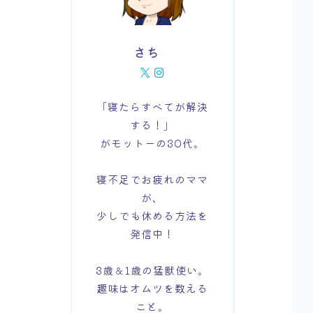
さち
「寝たらすべてが解決
する！」
がモットーの30代。
寝不足でお疲れのママ
が、
少しでも休める方法を
発信中！
3歳＆1歳の猛獣使い。
趣味はオムツを数える
こと。