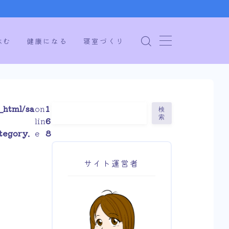
休む
健康になる
寝室づくり
_html/sa
on
1
検
索
lin
6
tegory.
e
8
サイト運営者