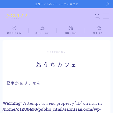
現在サイトのリニューアル中です
MENU
時間をつくる
ゆったり休む
健康になる
寝室づくり
ホーム
時間をつくる
CATEGORY
おうちカフェ
ゆったり休む
健康になる
記事がありません
寝室づくり
Warning
: Attempt to read property "ID" on null in
/home/c1233496/public_html/sachisan.com/wp-