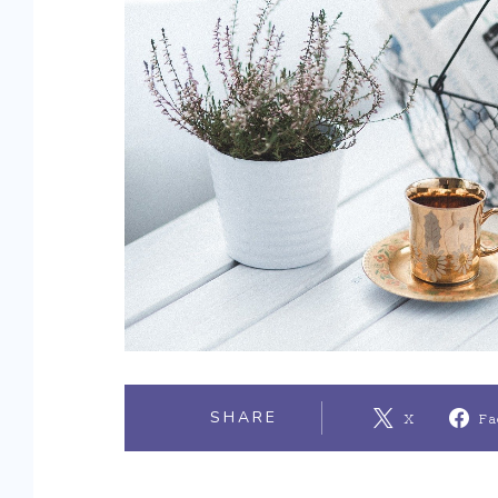
SHARE
X
Fa