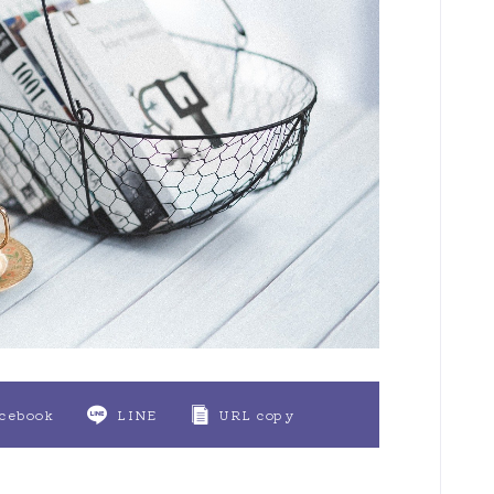
cebook
LINE
URL copy